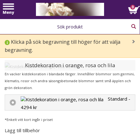
Sorgbuketter
Toggle
0
navigation
Handbuketter
Sorgdekorationer
Klicka på sök begravning till höger för att välja
Kransar
begravning.
Kistdekorationer
Kistdekoration i orange, rosa och lila
Urndekorationer
En vacker kistdekoration i blandade färger. Innehåller blommor som germini,
Info
klematis, rosor och andra säsongsbetonade blommor samt små äpplen och
grön dekoration.
Standard -
4294 kr
*Enkelt vitt kort ingår i priset
Lägg till tillbehör