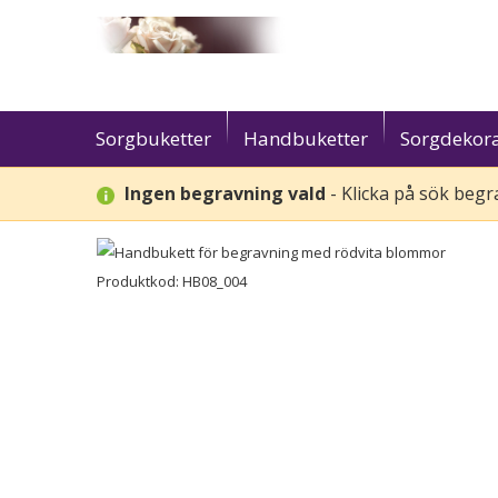
Sorgbuketter
Handbuketter
Sorgdekora
Ingen begravning vald
-
Klicka på sök begra
Produktkod: HB08_004