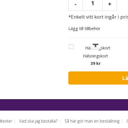
1
-
+
*Enkelt vitt kort ingår i pri
Lägg till tillbehör
Hälsningskort
39 kr
dtexter
Vad ska jag beställa?
Så här gör man en beställning
|
|
|