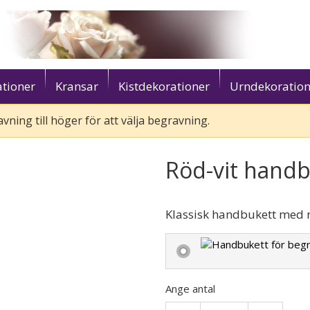
tioner
Kransar
Kistdekorationer
Urndekoration
vning till höger för att välja begravning.
Röd-vit handb
Klassisk handbukett med r
Ange antal