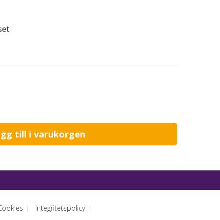
set
Cookies
Integritetspolicy
|
|