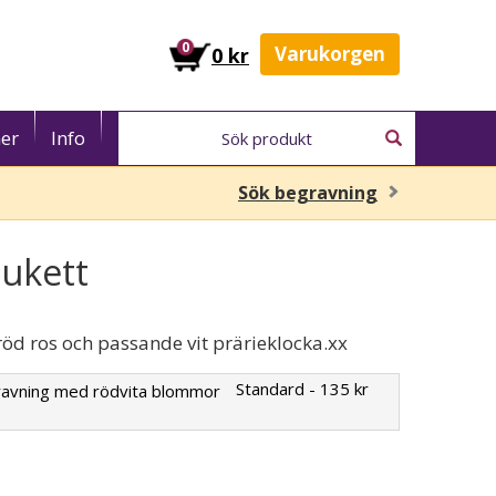
0
Varukorgen
0 kr
er
Info
Sök begravning
ukett
öd ros och passande vit prärieklocka.xx
Standard - 135 kr